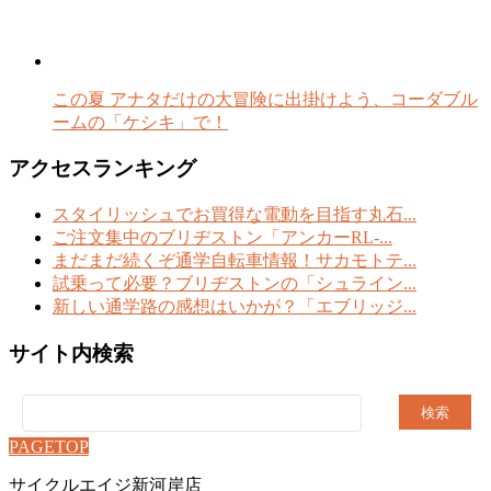
この夏 アナタだけの大冒険に出掛けよう、コーダブル
ームの「ケシキ」で！
アクセスランキング
スタイリッシュでお買得な電動を目指す丸石...
ご注文集中のブリヂストン「アンカーRL-...
まだまだ続くぞ通学自転車情報！サカモトテ...
試乗って必要？ブリヂストンの「シュライン...
新しい通学路の感想はいかが？「エブリッジ...
サイト内検索
検
索:
PAGETOP
サイクルエイジ新河岸店