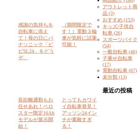
商品紹介 (186)
アウトレット商
品 (3)
おすすめ (153)
感謝の気持ちを
（期間限定で
キッズ/子供自
自転車に添え
す！）電動３輪
転車 (26)
て！母の日にパ
車が気軽に試乗
スポーツバイク
ナソニック「ビ
可能！
(54)
ビSL24」をどう
一般自転車 (46)
ぞ。
子乗せ自転車
(17)
電動自転車 (67)
未分類 (13)
最近の投稿
長距離通勤もお
とってもカワイ
任せあれ！ベロ
イ自転車発見！
スター限定16Ah
アッソン24イン
モデルが展示開
チが素敵すぎ
始！
る！