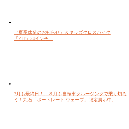
（夏季休業のお知らせ）＆キッズクロスバイク
「ZIT」24インチ！
7月も最終日！、８月も自転車クルージングで乗り切ろ
う！丸石「ポートレート ウェーブ」限定展示中。