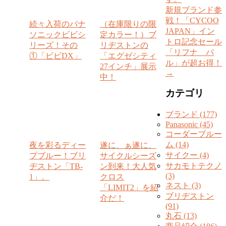
新規ブランド参
戦！「CYCOO
続々入荷のパナ
（在庫限りの限
JAPAN」イン
ソニックビビシ
定カラー！）ブ
トロ記念セール
リーズ！その
リヂストンの
「リフナ パ
①「ビビDX」
「エグゼシティ
ル」が超お得！
27インチ」展示
→
中！
カテゴリ
ブランド (177)
Panasonic (45)
コーダーブルー
ム (14)
夜を彩るディー
遂に、ぁ遂に、
サイクー (4)
プブルー！ブリ
サイクルシーズ
サカモトテクノ
ヂストン「TB-
ン到来！大人気
(3)
1」。
クロス
ネスト (3)
「LIMIT2」を紹
ブリヂストン
介だ！
(91)
丸石 (13)