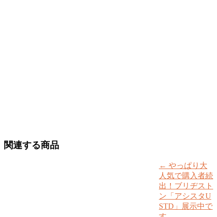
関連する商品
←
やっぱり大
人気で購入者続
出！ブリヂスト
ン「アシスタU
STD」展示中で
す。