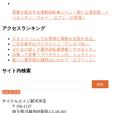
需要が拡大する電動自転車シーン！新たな選択肢「ト
ゥエンティ・フォー ・セブン」が登場！
アクセスランキング
スタイリッシュでお買得な電動を目指す丸石...
ご注文集中のブリヂストン「アンカーRL-...
まだまだ続くぞ通学自転車情報！サカモトテ...
試乗って必要？ブリヂストンの「シュライン...
新しい通学路の感想はいかが？「エブリッジ...
サイト内検索
検
索:
PAGETOP
サイクルエイジ新河岸店
〒350-1137
埼玉県川越市砂新田2-5-18-101