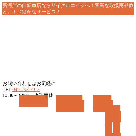
新河岸の自転車店ならサイクルエイジへ！豊富な取扱商品数
と、キメ細かなサービス！
お問い合わせはお気軽に
TEL
049-293-7913
10:30～19:00 水曜定休
メ
ホーム
HOME
おすすめ情報
商品紹介
RECOMMEND
BICYCLE
ニ
お
一
ュ
すす
般自
ー
め
転
を
車
飛
電
ス