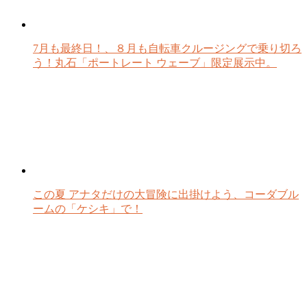
7月も最終日！、８月も自転車クルージングで乗り切ろ
う！丸石「ポートレート ウェーブ」限定展示中。
この夏 アナタだけの大冒険に出掛けよう、コーダブル
ームの「ケシキ」で！