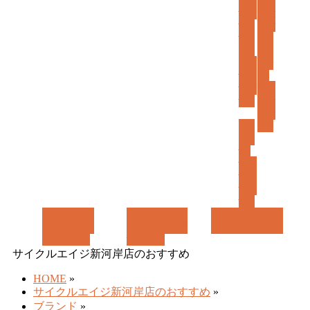
ば
動自
ポー
転
ツバ
す
車
イ
ク
子
キ
乗せ
ッ
自転
ズ/
車
子供
自転
車
パ
ー
ツ/
アク
セサ
リ
ー
ギャラリー
ブランド検索
店舗紹介
SHOP
GALLERY
BRAND
サイクルエイジ新河岸店のおすすめ
HOME
»
サイクルエイジ新河岸店のおすすめ
»
ブランド
»