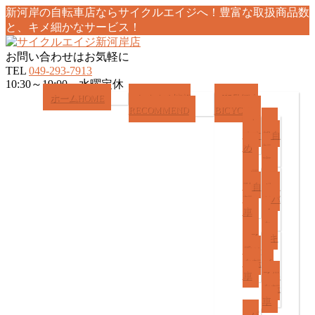
新河岸の自転車店ならサイクルエイジへ！豊富な取扱商品数
と、キメ細かなサービス！
お問い合わせはお気軽に
TEL
049-293-7913
10:30～19:00 水曜定休
メ
ホーム
HOME
おすすめ情報
商品紹介
RECOMMEND
BICYCLE
ニ
お
一
ュ
すす
般自
ー
め
転
を
車
飛
電
ス
ば
動自
ポー
転
ツバ
す
車
イ
ク
子
キ
乗せ
ッ
自転
ズ/
車
子供
自転
車
パ