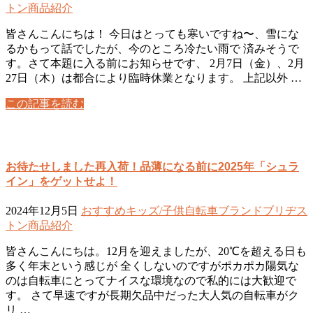
トン
商品紹介
皆さんこんにちは！ 今日はとっても寒いですね〜、雪にな
るかもって話でしたが、今のところ冷たい雨で 済みそうで
す。さて本題に入る前にお知らせです、 2月7日（金）、2月
27日（木）は都合により臨時休業となります。 上記以外 …
この記事を読む
お待たせしました再入荷！品薄になる前に2025年「シュラ
イン」をゲットせよ！
2024年12月5日
おすすめ
キッズ/子供自転車
ブランド
ブリヂス
トン
商品紹介
皆さんこんにちは。12月を迎えましたが、20℃を超える日も
多く年末という感じが 全くしないのですがポカポカ陽気な
のは自転車にとってナイスな環境なので私的には大歓迎で
す。 さて早速ですが長期欠品中だった大人気の自転車がク
リ …