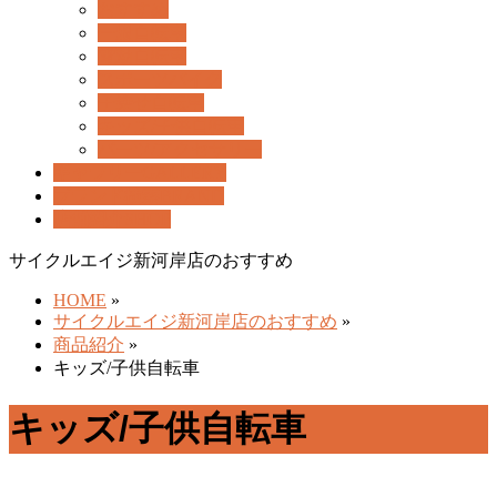
ー
おすすめ
を
一般自転車
飛
電動自転車
ば
スポーツバイク
す
子乗せ自転車
キッズ/子供自転車
パーツ/アクセサリー
ギャラリー
GALLERY
ブランド検索
BRAND
店舗紹介
SHOP
サイクルエイジ新河岸店のおすすめ
HOME
»
サイクルエイジ新河岸店のおすすめ
»
商品紹介
»
キッズ/子供自転車
キッズ/子供自転車