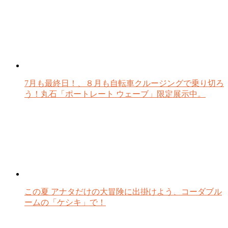
7月も最終日！、８月も自転車クルージングで乗り切ろ
う！丸石「ポートレート ウェーブ」限定展示中。
この夏 アナタだけの大冒険に出掛けよう、コーダブル
ームの「ケシキ」で！