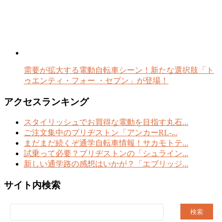
需要が拡大する電動自転車シーン！新たな選択肢「ト
ゥエンティ・フォー ・セブン」が登場！
アクセスランキング
スタイリッシュでお買得な電動を目指す丸石...
ご注文集中のブリヂストン「アンカーRL-...
まだまだ続くぞ通学自転車情報！サカモトテ...
試乗って必要？ブリヂストンの「シュライン...
新しい通学路の感想はいかが？「エブリッジ...
サイト内検索
検
索: