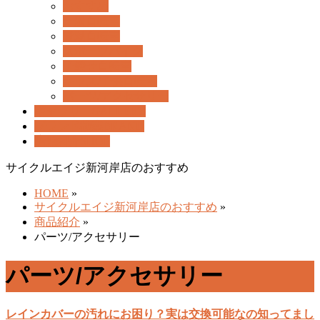
ー
おすすめ
を
一般自転車
飛
電動自転車
ば
スポーツバイク
す
子乗せ自転車
キッズ/子供自転車
パーツ/アクセサリー
ギャラリー
GALLERY
ブランド検索
BRAND
店舗紹介
SHOP
サイクルエイジ新河岸店のおすすめ
HOME
»
サイクルエイジ新河岸店のおすすめ
»
商品紹介
»
パーツ/アクセサリー
パーツ/アクセサリー
レインカバーの汚れにお困り？実は交換可能なの知ってまし