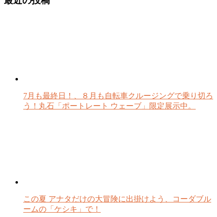
最近の投稿
7月も最終日！、８月も自転車クルージングで乗り切ろ
う！丸石「ポートレート ウェーブ」限定展示中。
この夏 アナタだけの大冒険に出掛けよう、コーダブル
ームの「ケシキ」で！