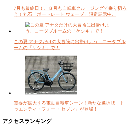
7月も最終日！、８月も自転車クルージングで乗り切ろ
う！丸石「ポートレート ウェーブ」限定展示中。
この夏 アナタだけの大冒険に出掛けよう、コーダブル
ームの「ケシキ」で！
需要が拡大する電動自転車シーン！新たな選択肢「ト
ゥエンティ・フォー ・セブン」が登場！
アクセスランキング