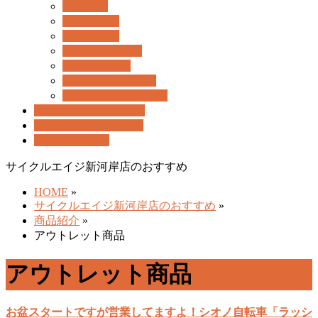
ー
おすすめ
を
一般自転車
飛
電動自転車
ば
スポーツバイク
す
子乗せ自転車
キッズ/子供自転車
パーツ/アクセサリー
ギャラリー
GALLERY
ブランド検索
BRAND
店舗紹介
SHOP
サイクルエイジ新河岸店のおすすめ
HOME
»
サイクルエイジ新河岸店のおすすめ
»
商品紹介
»
アウトレット商品
アウトレット商品
お盆スタートですが営業してますよ！シオノ自転車「ラッシ