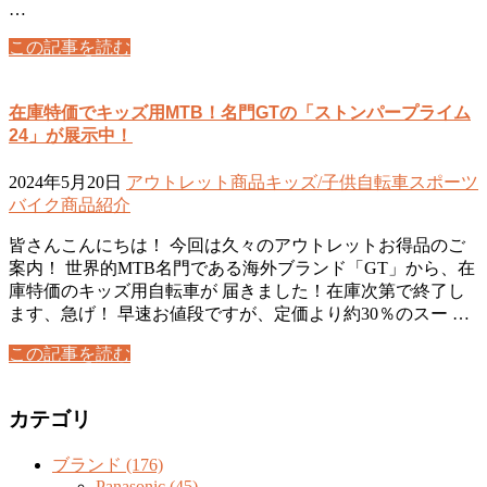
…
この記事を読む
在庫特価でキッズ用MTB！名門GTの「ストンパープライム
24」が展示中！
2024年5月20日
アウトレット商品
キッズ/子供自転車
スポーツ
バイク
商品紹介
皆さんこんにちは！ 今回は久々のアウトレットお得品のご
案内！ 世界的MTB名門である海外ブランド「GT」から、在
庫特価のキッズ用自転車が 届きました！在庫次第で終了し
ます、急げ！ 早速お値段ですが、定価より約30％のスー …
この記事を読む
カテゴリ
ブランド (176)
Panasonic (45)