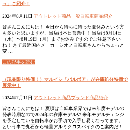
ュ」ご紹介！
2024年8月11日
アウトレット商品
一般自転車
商品紹介
皆さんこんにちは！ 今日から待ちに待った夏休みという方
も多いと思いますが、当店は本日営業中！ 当店は8月14日
（水）〜8月19日（月）までお休みですのでご注意下さい
ね！ さて最近国内メーカーシオノ自転車さんからちょっと
変 …
この記事を読む
（現品限り特価！）マルイシ「バルボア」が在庫処分特価で
展示中！
2024年7月11日
アウトレット商品
ブランド
商品紹介
皆さんこんにちは！ 夏頃は自転車業界では来年度モデルの
発表時期なので2024年の在庫モデルや 来年モデルチェンジ
を予定している自転車がお手頃で入手し易くなってます。
という事で丸石から軽量アルミクロスバイクのご案内だ！