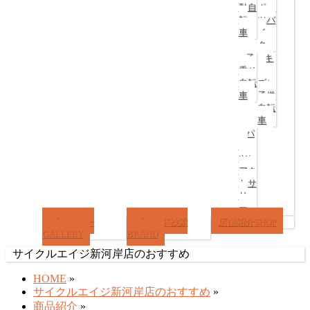
ば
動自
ポー
転
ツバ
す
車
イ
ク
子
キ
乗せ
ッ
自転
ズ/
車
子供
自転
車
パ
ー
ツ/
アク
セサ
リ
ー
ギャラリー
ブランド検索
店舗紹介
SHOP
GALLERY
BRAND
サイクルエイジ新河岸店のおすすめ
HOME
»
サイクルエイジ新河岸店のおすすめ
»
商品紹介
»