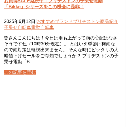
お買得SALE継続中！ブリヂストンの子乗せ電動
「Bikke」シリーズをこの機会に是非！
2025年6月12日
おすすめ
ブランド
ブリヂストン
商品紹介
子乗せ自転車
電動自転車
皆さんこんにちは！今日は雨も上がって雨の心配はなさ
そうですね（10時30分現在）。 とはいえ季節は梅雨な
ので雨対策は軽視出来ません。 そんな時にピッタリの大
幅値下げセールをご存知でしょうか？ ブリヂストンの子
乗せ電動「B …
この記事を読む