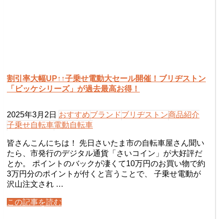
割引率大幅UP↑↑子乗せ電動大セール開催！ブリヂストン
「ビッケシリーズ」が過去最高お得！
2025年3月2日
おすすめ
ブランド
ブリヂストン
商品紹介
子乗せ自転車
電動自転車
皆さんこんにちは！ 先日さいたま市の自転車屋さん聞い
たら、市発行のデジタル通貨「さいコイン」が大好評だ
とか。 ポイントのバックが凄くて10万円のお買い物で約
3万円分のポイントが付くと言うことで、 子乗せ電動が
沢山注文され …
この記事を読む