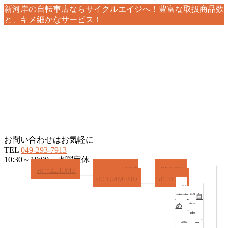
新河岸の自転車店ならサイクルエイジへ！豊富な取扱商品数
と、キメ細かなサービス！
お問い合わせはお気軽に
TEL
049-293-7913
10:30～19:00 水曜定休
メ
ホーム
HOME
おすすめ情報
商品紹介
RECOMMEND
BICYCLE
ニ
お
一
ュ
すす
般自
ー
め
転
を
車
飛
電
ス