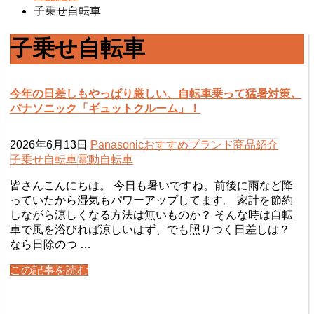
子乗せ自転車
子乗せ自転車
今年の日差しもやっぱり厳しい、自転車乗って猛暑対策。
パナソニック「ギュットクルーム」！
2026年6月13日
Panasonic
おすすめ
ブランド
商品紹介
子乗せ自転車
電動自転車
皆さんこんにちは。 今日も暑いですね。前後に雨など降
っていたから湿気もパワーアップしてます。 家計を節約
しながら涼しくなる方法は無いものか？ そんな時は自転
車で風を浴びれば涼しいはず、でも照りつく日差しは？
なら日除のつ …
この記事を読む