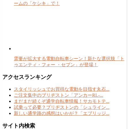
ームの「ケシキ」で！
需要が拡大する電動自転車シーン！新たな選択肢「ト
ゥエンティ・フォー ・セブン」が登場！
アクセスランキング
スタイリッシュでお買得な電動を目指す丸石...
ご注文集中のブリヂストン「アンカーRL-...
まだまだ続くぞ通学自転車情報！サカモトテ...
試乗って必要？ブリヂストンの「シュライン...
新しい通学路の感想はいかが？「エブリッジ...
サイト内検索