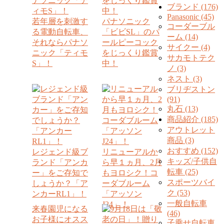
ブランド (176)
Panasonic (45)
若年層を刺激す
パナソニック
コーダーブル
る電動自転車、
「ビビSL」のパ
ーム (14)
それならパナソ
ールピーコック
サイクー (4)
ニック「ティモ
をじっくり鑑賞
サカモトテク
S」！
中！
ノ (3)
ネスト (3)
ブリヂストン
(91)
丸石 (13)
商品紹介 (185)
アウトレット
商品 (3)
おすすめ (152)
レジェンド級ブ
リニューアルか
キッズ/子供自
ランド「アンカ
ら早１ヵ月、2月
転車 (25)
ー」をご存知で
もヨロシク！コ
スポーツバイ
しょうか？「ア
ーダブルーム
ク (53)
ンカーRL1」！
「アッソン
一般自転車
J24」！
来春園児になる
(46)
お子様にオスス
子乗せ自転車