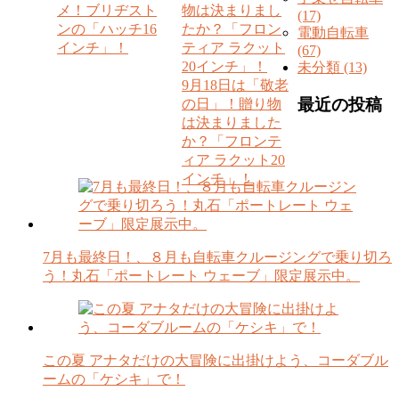
メ！ブリヂスト
(17)
ンの「ハッチ16
電動自転車
インチ」！
(67)
未分類 (13)
9月18日は「敬老
最近の投稿
の日」！贈り物
は決まりました
か？「フロンテ
ィア ラクット20
インチ」！
7月も最終日！、８月も自転車クルージングで乗り切ろ
う！丸石「ポートレート ウェーブ」限定展示中。
この夏 アナタだけの大冒険に出掛けよう、コーダブル
ームの「ケシキ」で！