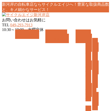
新河岸の自転車店ならサイクルエイジへ！豊富な取扱商品数
と、キメ細かなサービス！
お問い合わせはお気軽に
TEL
049-293-7913
10:30～19:00 水曜定休
メ
ホーム
HOME
おすすめ情報
商品紹介
RECOMMEND
BICYCLE
ニ
お
一
ュ
すす
般自
ー
め
転
を
車
飛
電
ス
ば
動自
ポー
転
ツバ
す
車
イ
ク
子
キ
乗せ
ッ
自転
ズ/
車
子供
自転
車
パ