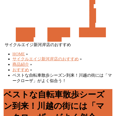
ー
ツ/
アク
セサ
リ
ー
ギャラリー
ブランド検索
店舗紹介
SHOP
GALLERY
BRAND
サイクルエイジ新河岸店のおすすめ
HOME
»
サイクルエイジ新河岸店のおすすめ
»
商品紹介
»
おすすめ
»
ベストな自転車散歩シーズン到来！川越の街には「マ
ークローザ」がよく似合う！
ベストな自転車散歩シーズ
ン到来！川越の街には「マ