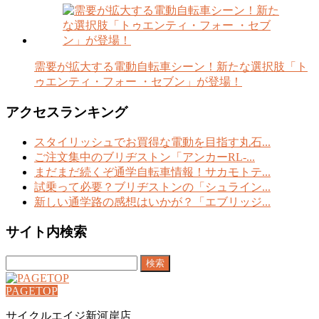
需要が拡大する電動自転車シーン！新たな選択肢「ト
ゥエンティ・フォー ・セブン」が登場！
アクセスランキング
スタイリッシュでお買得な電動を目指す丸石...
ご注文集中のブリヂストン「アンカーRL-...
まだまだ続くぞ通学自転車情報！サカモトテ...
試乗って必要？ブリヂストンの「シュライン...
新しい通学路の感想はいかが？「エブリッジ...
サイト内検索
検
索:
PAGETOP
サイクルエイジ新河岸店