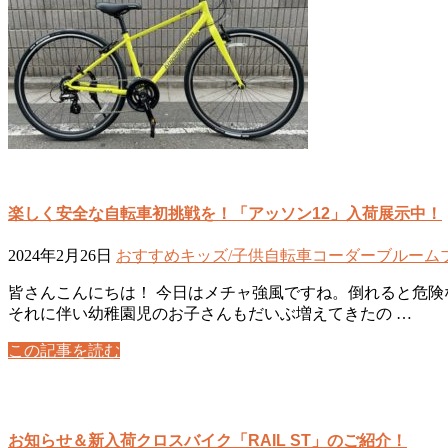
楽しく安全な自転車初挑戦を！「アッソン12」入荷展示中！
2024年2月26日
おすすめ
キッズ/子供自転車
コーダーブルーム
皆さんこんにちは！ 今日はメチャ強風ですね。倒れると危険
それに伴い幼稚園児のお子さんもだいぶ増えてきたの …
この記事を読む
お知らせ＆新入荷クロスバイク「RAIL ST」のご紹介！