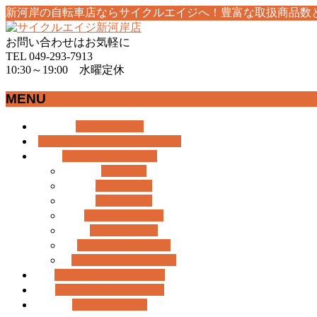
新河岸の自転車店ならサイクルエイジへ！豊富な取扱商品数
お問い合わせはお気軽に
TEL 049-293-7913
10:30～19:00 水曜定休
MENU
メ
ホーム
HOME
ニ
おすすめ情報
RECOMMEND
ュ
商品紹介
BICYCLE
ー
おすすめ
を
一般自転車
飛
電動自転車
ば
スポーツバイク
す
子乗せ自転車
キッズ/子供自転車
パーツ/アクセサリー
ギャラリー
GALLERY
ブランド検索
BRAND
店舗紹介
SHOP