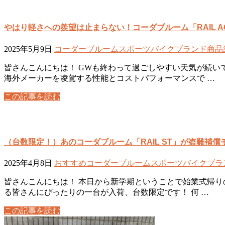
やはり軽さへの羨望は止まらない！コーダブルーム「RAIL ACT
2025年5月9日
コーダーブルーム
スポーツバイク
ブランド
商品
皆さんこんにちは！ GWも終わって過ごしやすい天気が続い
海外メーカーを凌駕する性能とコストパフォーマンスで …
この記事を読む
（台数限定！）あのコーダブルーム「RAIL ST」が盗難補償
2025年4月8日
おすすめ
コーダーブルーム
スポーツバイク
ブラ
皆さんこんにちは！ 本日から新学期ということで始業式帰り
る皆さんにぴったりの一台が入荷、台数限定です！ 何 …
この記事を読む