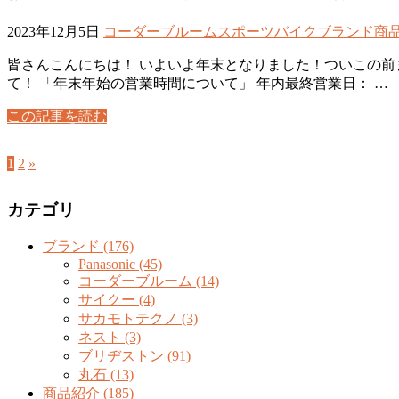
2023年12月5日
コーダーブルーム
スポーツバイク
ブランド
商
皆さんこんにちは！ いよいよ年末となりました！ついこの前
て！ 「年末年始の営業時間について」 年内最終営業日： …
この記事を読む
1
2
»
カテゴリ
ブランド (176)
Panasonic (45)
コーダーブルーム (14)
サイクー (4)
サカモトテクノ (3)
ネスト (3)
ブリヂストン (91)
丸石 (13)
商品紹介 (185)