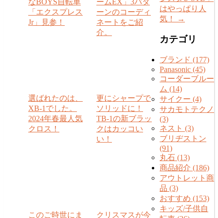
なBOYS自転車
ームEX」3パタ
はやっぱり人
「エクスプレス
ーンのコーディ
気！
→
Jr」見参！
ネートをご紹
介。
カテゴリ
ブランド (177)
Panasonic (45)
コーダーブルー
ム (14)
選ばれたのは、
更にシャープで
サイクー (4)
XB-1でした。
ソリッドに！
サカモトテクノ
2024年春最人気
TB-1の新ブラッ
(3)
ネスト (3)
クロス！
クはカッコい
ブリヂストン
い！
(91)
丸石 (13)
商品紹介 (186)
アウトレット商
品 (3)
おすすめ (153)
キッズ/子供自
このご時世にま
クリスマスが今