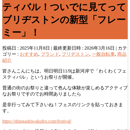
ティバル！ついでに見てって
ブリヂストンの新型「フレー
ミー」！
投稿日 : 2025年11月8日
最終更新日時 : 2026年3月16日
カテ
ゴリー :
おすすめ
,
ブランド
,
ブリヂストン
,
一般自転車
,
商品
紹介
皆さんこんにちは。明日明日11/9は新河岸で「わくわくフェ
スティバル」というお祭りが開催。
普通の街のお祭りと違って色んな体験が楽しめるアクティブ
なお祭りですのでお時間ありましたら
是非行ってみて下さいね！フェスのリンクを貼っておきま
す。
https://shingashiwakufes.com/festival/