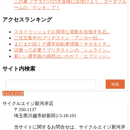
この夏 アナタだけの大冒険に出掛けよう、コーダブル
ームの「ケシキ」で！
アクセスランキング
スタイリッシュでお買得な電動を目指す丸石...
ご注文集中のブリヂストン「アンカーRL-...
まだまだ続くぞ通学自転車情報！サカモトテ...
試乗って必要？ブリヂストンの「シュライン...
新しい通学路の感想はいかが？「エブリッジ...
サイト内検索
検
索:
PAGETOP
サイクルエイジ新河岸店
〒350-1137
埼玉県川越市砂新田2-5-18-101
当サイトに関するお問合せは、サイクルエイジ新河岸