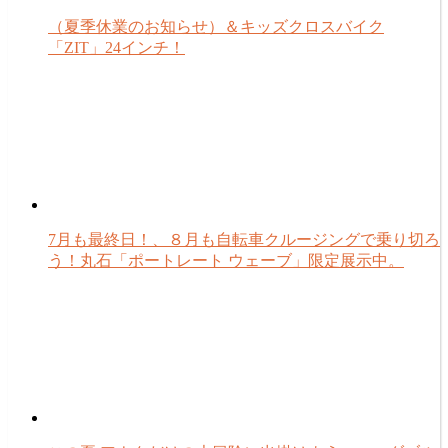
（夏季休業のお知らせ）＆キッズクロスバイク
「ZIT」24インチ！
7月も最終日！、８月も自転車クルージングで乗り切ろ
う！丸石「ポートレート ウェーブ」限定展示中。