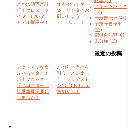
転車 (26)
さかの値下げ敢
年もやって来
スポーツバイク
行！クロスファ
る！サンタにお
(54)
イヤーJr2025年
願いしよう「リ
一般自転車 (46)
モデル展示中！
リーベル」！
子乗せ自転車
(17)
電動自転車 (67)
未分類 (13)
最近の投稿
アクティブな夏
2023年本当に有
がやって来た！
難うございまし
パナソニック
た！ブリヂスト
「ベロスター」
ンの「LB-1」で
試乗車展示開始
締め括り！
しました！