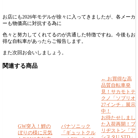
お店にも2026年モデルが徐々に入ってきましたが、各メーカ
ーも物価高に対抗する為に
色々と努力してくれてるのが共通した特徴ですね。今後もお
得な自転車があったらご報告します。
また次回お会いしましょう。
関連する商品
←
お買得な高
品質自転車発
見！サカモトテ
クノ「ソブリオ
27インチ」展示
中！
お待たせしまし
た入荷再開！ブ
GW突入！鯉の
パナソニック
リヂストン「ア
ぼりの様に元気
「ギュットクル
シスタU STD」