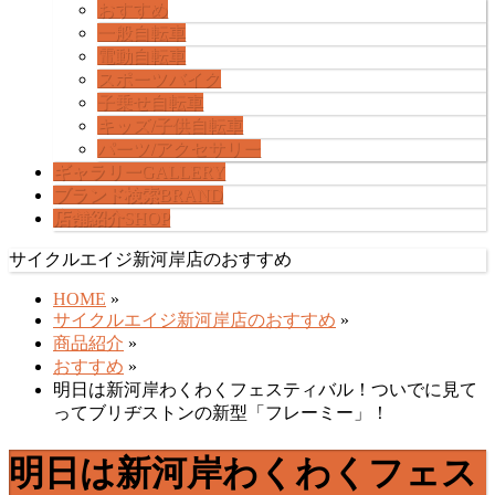
ー
おすすめ
を
一般自転車
飛
電動自転車
ば
スポーツバイク
す
子乗せ自転車
キッズ/子供自転車
パーツ/アクセサリー
ギャラリー
GALLERY
ブランド検索
BRAND
店舗紹介
SHOP
サイクルエイジ新河岸店のおすすめ
HOME
»
サイクルエイジ新河岸店のおすすめ
»
商品紹介
»
おすすめ
»
明日は新河岸わくわくフェスティバル！ついでに見て
ってブリヂストンの新型「フレーミー」！
明日は新河岸わくわくフェス