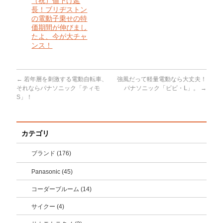
（祝）値下げ延
長！ブリヂストン
の電動子乗せの特
価期間が伸びまし
たよ、今が大チャ
ンス！
←
若年層を刺激する電動自転車、
強風だって軽量電動なら大丈夫！
それならパナソニック「ティモ
パナソニック「ビビ・Ⅼ」。
→
S」！
カテゴリ
ブランド (176)
Panasonic (45)
コーダーブルーム (14)
サイクー (4)