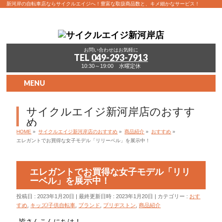
新河岸の自転車店ならサイクルエイジへ！豊富な取扱商品数と、キメ細かなサービス！
お問い合わせはお気軽に
TEL
049-293-7913
10:30～19:00 水曜定休
MENU
サイクルエイジ新河岸店のおすす
め
HOME
»
サイクルエイジ新河岸店のおすすめ
»
商品紹介
»
おすすめ
»
エレガントでお買得な女子モデル「リリーベル」を展示中！
エレガントでお買得な女子モデル「リリ
ーベル」を展示中！
投稿日 : 2023年1月20日
最終更新日時 : 2023年1月20日
カテゴリー :
おす
すめ
,
キッズ/子供自転車
,
ブランド
,
ブリヂストン
,
商品紹介
皆さんこんにちは！