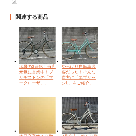
回。
関連する商品
猛暑の3連休！当店
やっぱり自転車必
元気に営業中！ブ
要だった！そんな
リヂストンの「マ
貴方に「エブリッ
ークローザ」。
ジL」をご紹介。