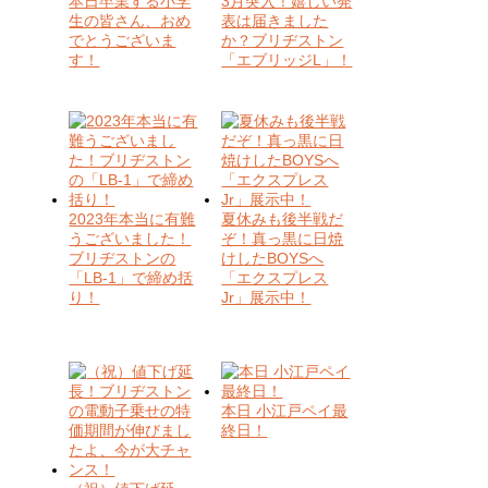
本日卒業する小学
3月突入！嬉しい発
生の皆さん、おめ
表は届きました
でとうございま
か？ブリヂストン
す！
「エブリッジL」！
2023年本当に有難
夏休みも後半戦だ
うございました！
ぞ！真っ黒に日焼
ブリヂストンの
けしたBOYSへ
「LB-1」で締め括
「エクスプレス
り！
Jr」展示中！
本日 小江戸ペイ最
終日！