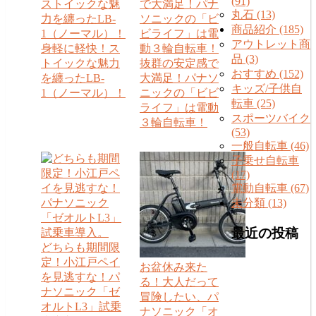
(91)
丸石 (13)
商品紹介 (185)
アウトレット商
身軽に軽快！ス
品 (3)
トイックな魅力
抜群の安定感で
おすすめ (152)
を纏ったLB-
大満足！パナソ
キッズ/子供自
1（ノーマル）！
ニックの「ビビ
転車 (25)
ライフ」は電動
スポーツバイク
３輪自転車！
(53)
一般自転車 (46)
子乗せ自転車
(17)
電動自転車 (67)
未分類 (13)
最近の投稿
どちらも期間限
定！小江戸ペイ
お盆休み来た
を見逃すな！パ
る！大人だって
ナソニック「ゼ
冒険したい、パ
オルトL3」試乗
ナソニック「オ