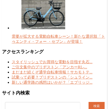
需要が拡大する電動自転車シーン！新たな選択肢「ト
ゥエンティ・フォー ・セブン」が登場！
アクセスランキング
スタイリッシュでお買得な電動を目指す丸石...
ご注文集中のブリヂストン「アンカーRL-...
まだまだ続くぞ通学自転車情報！サカモトテ...
試乗って必要？ブリヂストンの「シュライン...
新しい通学路の感想はいかが？「エブリッジ...
サイト内検索
検