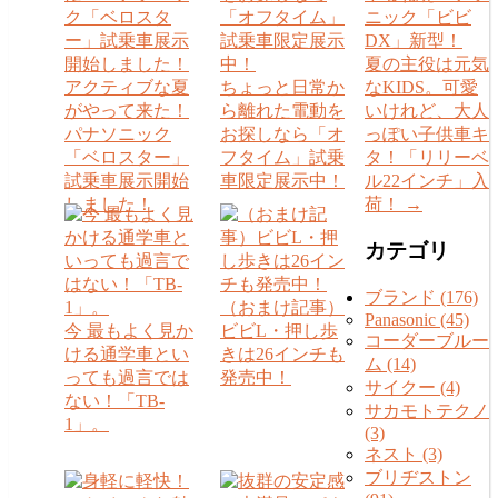
ニック「ビビ
DX」新型！
夏の主役は元気
アクティブな夏
ちょっと日常か
なKIDS。可愛
がやって来た！
ら離れた電動を
いけれど、大人
パナソニック
お探しなら「オ
っぽい子供車キ
「ベロスター」
フタイム」試乗
タ！「リリーベ
試乗車展示開始
車限定展示中！
ル22インチ」入
しました！
荷！
→
カテゴリ
ブランド (176)
（おまけ記事）
Panasonic (45)
今 最もよく見か
ビビL・押し歩
コーダーブルー
ける通学車とい
きは26インチも
ム (14)
っても過言では
発売中！
サイクー (4)
ない！「TB-
サカモトテクノ
1」。
(3)
ネスト (3)
ブリヂストン