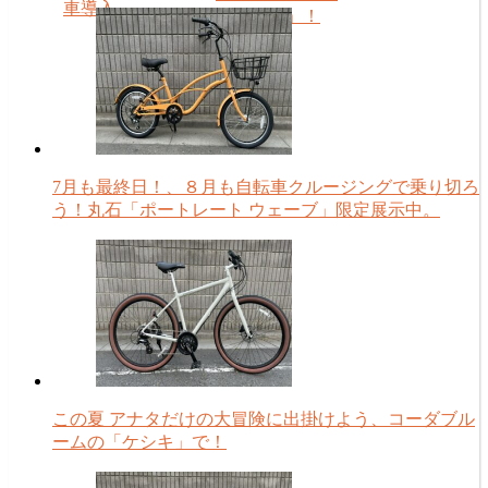
車導入。
フタイム」！
7月も最終日！、８月も自転車クルージングで乗り切ろ
う！丸石「ポートレート ウェーブ」限定展示中。
この夏 アナタだけの大冒険に出掛けよう、コーダブル
ームの「ケシキ」で！