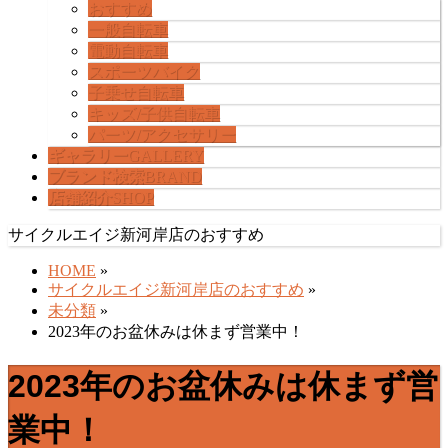
ー
おすすめ
を
一般自転車
飛
電動自転車
ば
スポーツバイク
す
子乗せ自転車
キッズ/子供自転車
パーツ/アクセサリー
ギャラリー
GALLERY
ブランド検索
BRAND
店舗紹介
SHOP
サイクルエイジ新河岸店のおすすめ
HOME
»
サイクルエイジ新河岸店のおすすめ
»
未分類
»
2023年のお盆休みは休まず営業中！
2023年のお盆休みは休まず営
業中！