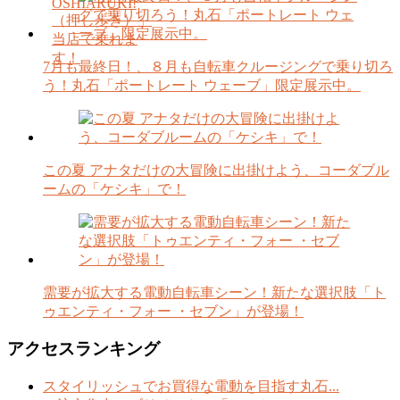
OSHIARUKI!
（押し歩き）」
当店で乗れま
す！
7月も最終日！、８月も自転車クルージングで乗り切ろ
う！丸石「ポートレート ウェーブ」限定展示中。
この夏 アナタだけの大冒険に出掛けよう、コーダブル
ームの「ケシキ」で！
需要が拡大する電動自転車シーン！新たな選択肢「ト
ゥエンティ・フォー ・セブン」が登場！
アクセスランキング
スタイリッシュでお買得な電動を目指す丸石...