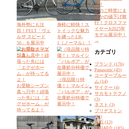
荷！
このご時世にま
さかの値下げ敢
行！クロスファ
海外勢にも注
身軽に軽快！ス
イヤーJr2025年
目！FELT「ヴェ
トイックな魅力
モデル展示中！
ルザ スピード
を纏ったLB-
→
50」を展示中
1（ノーマル）！
（お得なオマケ
カテゴリ
付き）！
ブランド (176)
Panasonic (45)
コーダーブルー
（現品限り特
ム (14)
お受験シーズン
価！）マルイシ
サイクー (4)
真っ只中！頑張
「バルボア」が
サカモトテクノ
った先には「エ
在庫処分特価で
(3)
グゼホーム」が
展示中！
ネスト (3)
待ってるよ！
ブリヂストン
(91)
丸石 (13)
商品紹介 (185)