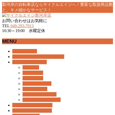
新河岸の自転車店ならサイクルエイジへ！豊富な取扱商品数
と、キメ細かなサービス！
お問い合わせはお気軽に
TEL
049-293-7913
10:30～19:00 水曜定休
MENU
メ
ホーム
HOME
ニ
おすすめ情報
RECOMMEND
ュ
商品紹介
BICYCLE
ー
おすすめ
を
一般自転車
飛
電動自転車
ば
スポーツバイク
す
子乗せ自転車
キッズ/子供自転車
パーツ/アクセサリー
ギャラリー
GALLERY
ブランド検索
BRAND