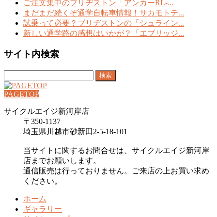
ご注文集中のブリヂストン「アンカーRL-...
まだまだ続くぞ通学自転車情報！サカモトテ...
試乗って必要？ブリヂストンの「シュライン...
新しい通学路の感想はいかが？「エブリッジ...
サイト内検索
検
索:
PAGETOP
サイクルエイジ新河岸店
〒350-1137
埼玉県川越市砂新田2-5-18-101
当サイトに関するお問合せは、サイクルエイジ新河岸
店までお願いします。
通信販売は行っておりません。ご来店の上お買い求め
ください。
ホーム
ギャラリー