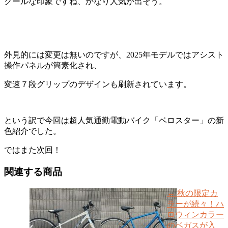
クールな印象ですね、かなり人気が出そう。
外見的には変更は無いのですが、2025年モデルではアシスト
操作パネルが簡素化され、
変速７段グリップのデザインも刷新されています。
という訳で今回は超人気通勤電動バイク「ベロスター」の新
色紹介でした。
ではまた次回！
関連する商品
←
秋の限定カ
ラーが続々！ハ
ロウィンカラー
のベガスが入