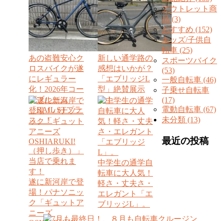
アウトレット商
品 (3)
おすすめ (152)
キッズ/子供自
転車 (25)
あの盗難安心ク
新しい通学路の
スポーツバイク
ロスバイクが遂
感想はいかが？
(53)
にレギュラー
「エブリッジL
一般自転車 (46)
化！2026年コー
型」絶賛展示
子乗せ自転車
ダブルーム
中！
(17)
電動自転車 (67)
「RAIL STプラ
未分類 (13)
ス」！
最近の投稿
中学生の通学自
転車に大人気！
遂に新河岸で登
軽さ・丈夫さ・
場！パナソニッ
エレガント「エ
ク「ギュットア
ブリッジL」。
ニーズ