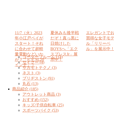
11/7（火）2023
夏休みも後半戦
エレガントで
年小江戸ペイが
だぞ！真っ黒に
買得な女子モ
スタート！それ
日焼けした
ル「リリーベ
に合わせて超軽
BOYSへ「エク
ル」を展示中
量電動などいか
スプレスJr」展
コーダーブルーム (14)
が？「ビビSL20
示中！
サイクー (4)
インチ」！
サカモトテクノ (3)
ネスト (3)
ブリヂストン (91)
丸石 (13)
商品紹介 (185)
アウトレット商品 (3)
おすすめ (152)
キッズ/子供自転車 (25)
スポーツバイク (53)