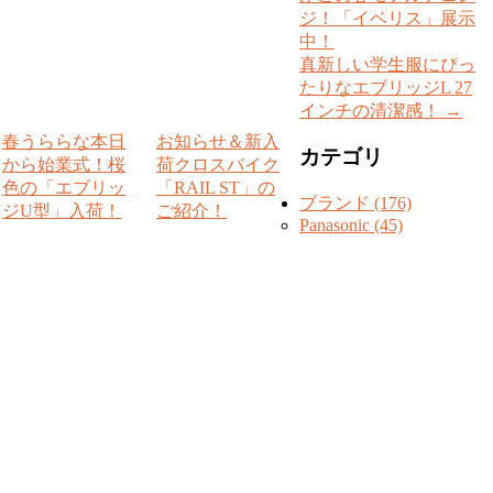
ジ！「イベリス」展示
中！
真新しい学生服にぴっ
たりなエブリッジL 27
インチの清潔感！
→
春うららな本日
お知らせ＆新入
カテゴリ
から始業式！桜
荷クロスバイク
色の「エブリッ
「RAIL ST」の
ブランド (176)
ジU型」入荷！
ご紹介！
Panasonic (45)