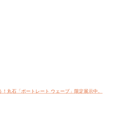
う！丸石「ポートレート ウェーブ」限定展示中。