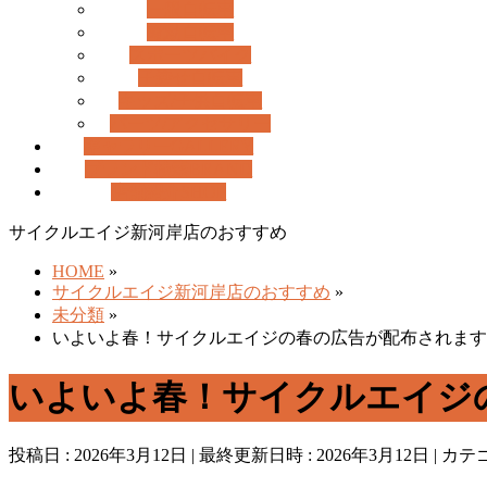
を
一般自転車
飛
電動自転車
ば
スポーツバイク
す
子乗せ自転車
キッズ/子供自転車
パーツ/アクセサリー
ギャラリー
GALLERY
ブランド検索
BRAND
店舗紹介
SHOP
サイクルエイジ新河岸店のおすすめ
HOME
»
サイクルエイジ新河岸店のおすすめ
»
未分類
»
いよいよ春！サイクルエイジの春の広告が配布されます
いよいよ春！サイクルエイジ
投稿日 : 2026年3月12日
最終更新日時 : 2026年3月12日
カテゴ