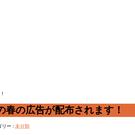
！
の春の広告が配布されます！
リー :
未分類