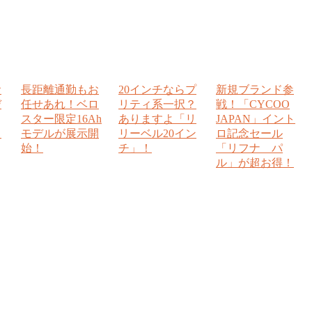
お
長距離通勤もお
20インチならプ
新規ブランド参
デ
任せあれ！ベロ
リティ系一択？
戦！「CYCOO
スター限定16Ah
ありますよ「リ
JAPAN」イント
！
モデルが展示開
リーベル20イン
ロ記念セール
始！
チ」！
「リフナ パ
ル」が超お得！