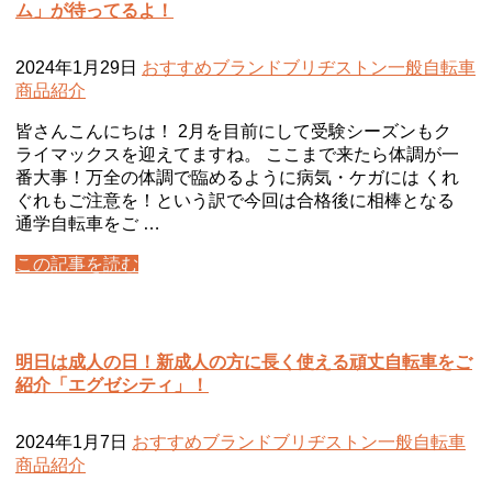
ム」が待ってるよ！
2024年1月29日
おすすめ
ブランド
ブリヂストン
一般自転車
商品紹介
皆さんこんにちは！ 2月を目前にして受験シーズンもク
ライマックスを迎えてますね。 ここまで来たら体調が一
番大事！万全の体調で臨めるように病気・ケガには くれ
ぐれもご注意を！という訳で今回は合格後に相棒となる
通学自転車をご …
この記事を読む
明日は成人の日！新成人の方に長く使える頑丈自転車をご
紹介「エグゼシティ」！
2024年1月7日
おすすめ
ブランド
ブリヂストン
一般自転車
商品紹介