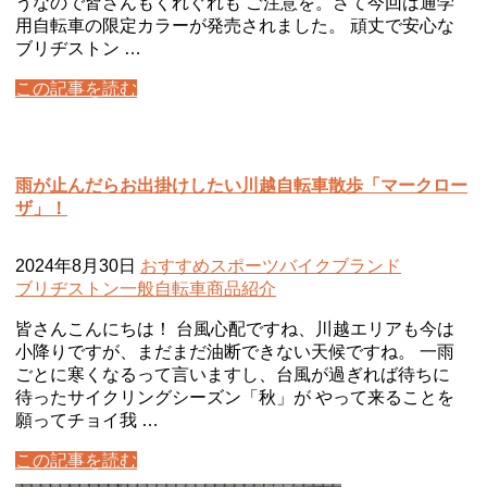
うなので皆さんもくれぐれも ご注意を。さて今回は通学
用自転車の限定カラーが発売されました。 頑丈で安心な
ブリヂストン …
この記事を読む
雨が止んだらお出掛けしたい川越自転車散歩「マークロー
ザ」！
2024年8月30日
おすすめ
スポーツバイク
ブランド
ブリヂストン
一般自転車
商品紹介
皆さんこんにちは！ 台風心配ですね、川越エリアも今は
小降りですが、まだまだ油断できない天候ですね。 一雨
ごとに寒くなるって言いますし、台風が過ぎれば待ちに
待ったサイクリングシーズン「秋」が やって来ることを
願ってチョイ我 …
この記事を読む