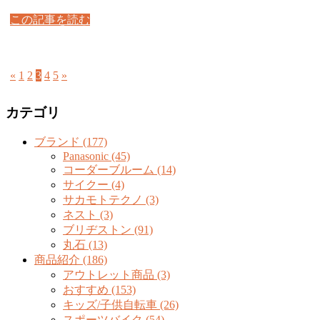
この記事を読む
«
1
2
3
4
5
»
カテゴリ
ブランド (177)
Panasonic (45)
コーダーブルーム (14)
サイクー (4)
サカモトテクノ (3)
ネスト (3)
ブリヂストン (91)
丸石 (13)
商品紹介 (186)
アウトレット商品 (3)
おすすめ (153)
キッズ/子供自転車 (26)
スポーツバイク (54)