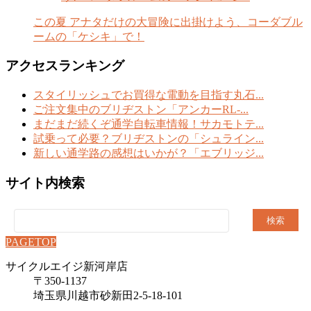
この夏 アナタだけの大冒険に出掛けよう、コーダブル
ームの「ケシキ」で！
アクセスランキング
スタイリッシュでお買得な電動を目指す丸石...
ご注文集中のブリヂストン「アンカーRL-...
まだまだ続くぞ通学自転車情報！サカモトテ...
試乗って必要？ブリヂストンの「シュライン...
新しい通学路の感想はいかが？「エブリッジ...
サイト内検索
検
索:
PAGETOP
サイクルエイジ新河岸店
〒350-1137
埼玉県川越市砂新田2-5-18-101