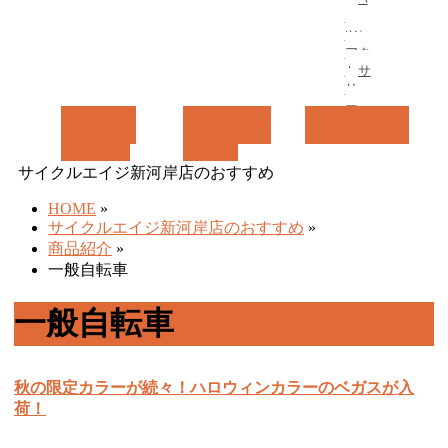
ー
ツ/
アク
セサ
リ
ー
ギャラリー
ブランド検索
店舗紹介
SHOP
GALLERY
BRAND
サイクルエイジ新河岸店のおすすめ
HOME
»
サイクルエイジ新河岸店のおすすめ
»
商品紹介
»
一般自転車
一般自転車
秋の限定カラーが続々！ハロウィンカラーのベガスが入
荷！