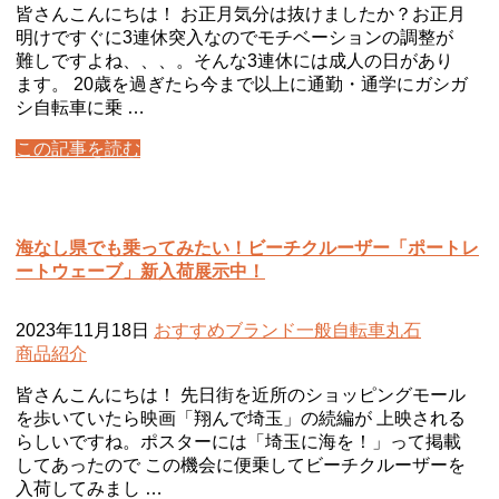
皆さんこんにちは！ お正月気分は抜けましたか？お正月
明けですぐに3連休突入なのでモチベーションの調整が
難しですよね、、、。そんな3連休には成人の日があり
ます。 20歳を過ぎたら今まで以上に通勤・通学にガシガ
シ自転車に乗 …
この記事を読む
海なし県でも乗ってみたい！ビーチクルーザー「ポートレ
ートウェーブ」新入荷展示中！
2023年11月18日
おすすめ
ブランド
一般自転車
丸石
商品紹介
皆さんこんにちは！ 先日街を近所のショッピングモール
を歩いていたら映画「翔んで埼玉」の続編が 上映される
らしいですね。ポスターには「埼玉に海を！」って掲載
してあったので この機会に便乗してビーチクルーザーを
入荷してみまし …