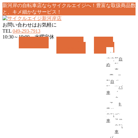
新河岸の自転車店ならサイクルエイジへ！豊富な取扱商品数
と、キメ細かなサービス！
お問い合わせはお気軽に
TEL
049-293-7913
10:30～19:00 水曜定休
メ
ホーム
HOME
おすすめ情報
商品紹介
RECOMMEND
BICYCLE
ニ
お
一
ュ
すす
般自
ー
め
転
を
車
飛
電
ス
ば
動自
ポー
転
ツバ
す
車
イ
ク
子
キ
乗せ
ッ
自転
ズ/
車
子供
自転
車
パ