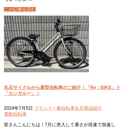
この記事を読む
丸石サイクルから新型自転車のご紹介！「Re：BIKE」と
「カンガルー」！
2024年7月5日
ブランド
一般自転車
丸石
商品紹介
電動自転車
皆さんこんにちは！7月に突入して暑さが倍速で加速し