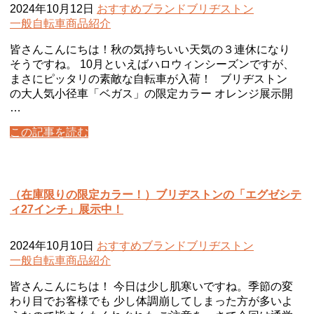
2024年10月12日
おすすめ
ブランド
ブリヂストン
一般自転車
商品紹介
皆さんこんにちは！秋の気持ちいい天気の３連休になり
そうですね。 10月といえばハロウィンシーズンですが、
まさにピッタリの素敵な自転車が入荷！ ブリヂストン
の大人気小径車「ベガス」の限定カラー オレンジ展示開
…
この記事を読む
（在庫限りの限定カラー！）ブリヂストンの「エグゼシテ
ィ27インチ」展示中！
2024年10月10日
おすすめ
ブランド
ブリヂストン
一般自転車
商品紹介
皆さんこんにちは！ 今日は少し肌寒いですね。季節の変
わり目でお客様でも 少し体調崩してしまった方が多いよ