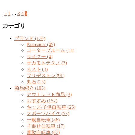
«
1
…
3
4
5
カテゴリ
ブランド (176)
Panasonic (45)
コーダーブルーム (14)
サイクー (4)
サカモトテクノ (3)
ネスト (3)
ブリヂストン (91)
丸石 (13)
商品紹介 (185)
アウトレット商品 (3)
おすすめ (152)
キッズ/子供自転車 (25)
スポーツバイク (53)
一般自転車 (46)
子乗せ自転車 (17)
電動自転車 (67)