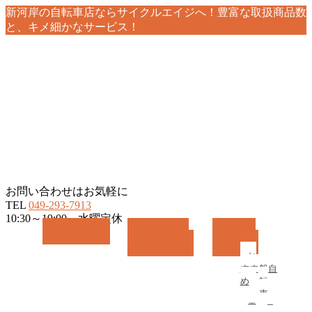
新河岸の自転車店ならサイクルエイジへ！豊富な取扱商品数
と、キメ細かなサービス！
お問い合わせはお気軽に
TEL
049-293-7913
10:30～19:00 水曜定休
メ
ホーム
HOME
おすすめ情報
商品紹介
RECOMMEND
BICYCLE
ニ
お
一
ュ
すす
般自
ー
め
転
を
車
飛
電
ス