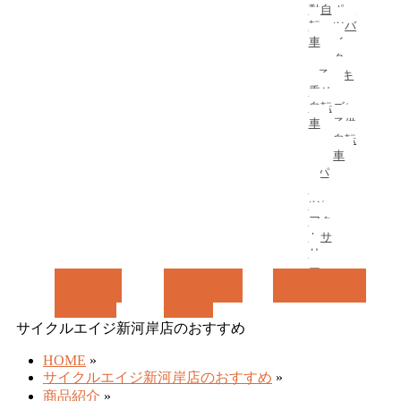
ば
動自
ポー
転
ツバ
す
車
イ
ク
子
キ
乗せ
ッ
自転
ズ/
車
子供
自転
車
パ
ー
ツ/
アク
セサ
リ
ー
ギャラリー
ブランド検索
店舗紹介
SHOP
GALLERY
BRAND
サイクルエイジ新河岸店のおすすめ
HOME
»
サイクルエイジ新河岸店のおすすめ
»
商品紹介
»