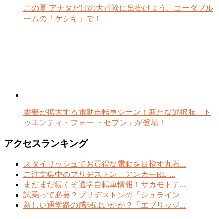
この夏 アナタだけの大冒険に出掛けよう、コーダブル
ームの「ケシキ」で！
需要が拡大する電動自転車シーン！新たな選択肢「ト
ゥエンティ・フォー ・セブン」が登場！
アクセスランキング
スタイリッシュでお買得な電動を目指す丸石...
ご注文集中のブリヂストン「アンカーRL-...
まだまだ続くぞ通学自転車情報！サカモトテ...
試乗って必要？ブリヂストンの「シュライン...
新しい通学路の感想はいかが？「エブリッジ...