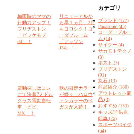
カテゴリ
梅雨時のママの
リニューアルか
ブランド (177)
行動力アップ！
ら早１ヵ月、2月
Panasonic (45)
ブリヂストン
もヨロシク！コ
コーダーブルー
「ビッケモブ
ーダブルーム
ム (14)
dd」！
「アッソン
サイクー (4)
J24」！
サカモトテクノ
(3)
ネスト (3)
ブリヂストン
(91)
丸石 (13)
商品紹介 (186)
電動探しはコレ
秋の限定カラー
アウトレット商
にて決着⁉︎ミドル
が続々！ハロウ
品 (3)
クラス電動自転
ィンカラーのベ
おすすめ (153)
車「ビビ
ガスが入荷！
キッズ/子供自
MX」！
転車 (26)
スポーツバイク
(54)