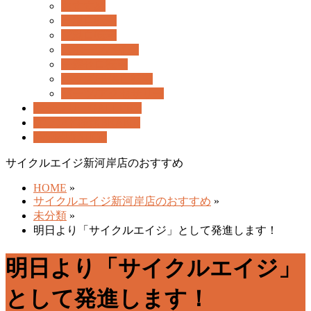
ー
おすすめ
を
一般自転車
飛
電動自転車
ば
スポーツバイク
す
子乗せ自転車
キッズ/子供自転車
パーツ/アクセサリー
ギャラリー
GALLERY
ブランド検索
BRAND
店舗紹介
SHOP
サイクルエイジ新河岸店のおすすめ
HOME
»
サイクルエイジ新河岸店のおすすめ
»
未分類
»
明日より「サイクルエイジ」として発進します！
明日より「サイクルエイジ」
として発進します！