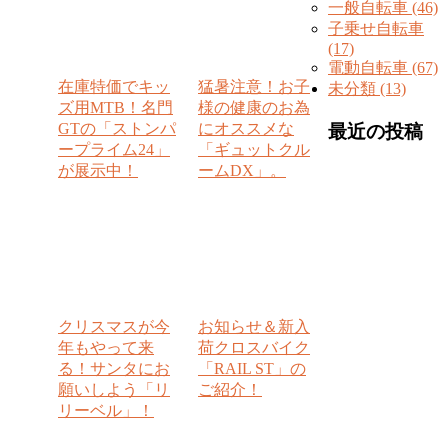
一般自転車 (46)
子乗せ自転車
(17)
電動自転車 (67)
在庫特価でキッ
猛暑注意！お子
未分類 (13)
ズ用MTB！名門
様の健康のお為
GTの「ストンパ
にオススメな
最近の投稿
ープライム24」
「ギュットクル
が展示中！
ームDX」。
クリスマスが今
お知らせ＆新入
年もやって来
荷クロスバイク
る！サンタにお
「RAIL ST」の
願いしよう「リ
ご紹介！
リーベル」！