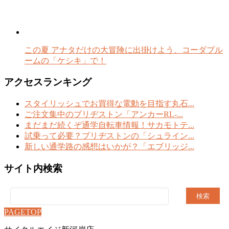
この夏 アナタだけの大冒険に出掛けよう、コーダブル
ームの「ケシキ」で！
アクセスランキング
スタイリッシュでお買得な電動を目指す丸石...
ご注文集中のブリヂストン「アンカーRL-...
まだまだ続くぞ通学自転車情報！サカモトテ...
試乗って必要？ブリヂストンの「シュライン...
新しい通学路の感想はいかが？「エブリッジ...
サイト内検索
検
索:
PAGETOP