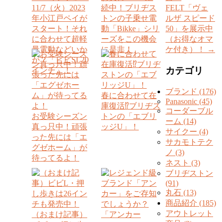
11/7（火）2023
続中！ブリヂス
FELT「ヴェ
年小江戸ペイが
トンの子乗せ電
ルザ スピード
スタート！それ
動「Bikke」シリ
50」を展示中
に合わせて超軽
ーズをこの機会
（お得なオマ
量電動などいか
に是非！
ケ付き）！
→
が？「ビビSL20
カテゴリ
インチ」！
ブランド (176)
春に合わせて在
Panasonic (45)
庫復活⁉ブリヂス
コーダーブル
お受験シーズン
トンの「エブリ
ーム (14)
真っ只中！頑張
ッジU」！
サイクー (4)
った先には「エ
サカモトテク
グゼホーム」が
ノ (3)
待ってるよ！
ネスト (3)
ブリヂストン
(91)
丸石 (13)
商品紹介 (185)
アウトレット
（おまけ記事）