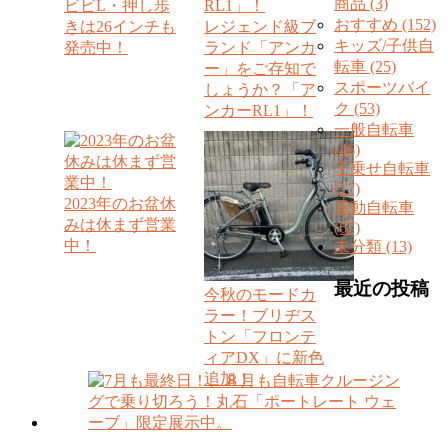
商品 (3)
ビビL・押し歩
おすすめ (152)
きは26インチも
レジェンド級ブ
キッズ/子供自
発売中！
ランド「アンカ
転車 (25)
ー」をご存知で
スポーツバイ
しょうか？「ア
ク (53)
ンカーRL1」！
一般自転車
(46)
子乗せ自転車
(17)
2023年のお盆休
電動自転車
みは休まず営業
(67)
中！
未分類 (13)
最近の投稿
今秋のモードカ
ラー！ブリヂス
トン「フロンテ
ィアDX」に新色
追加！