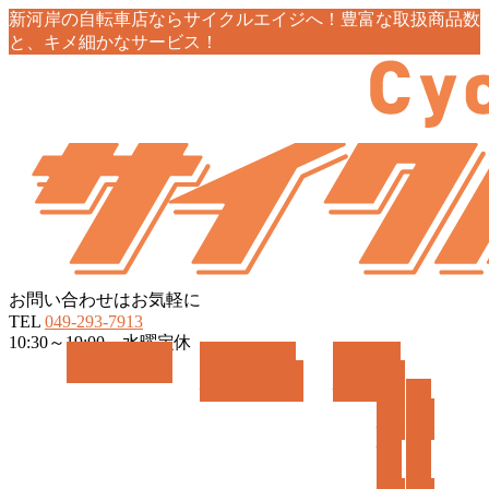
新河岸の自転車店ならサイクルエイジへ！豊富な取扱商品数
と、キメ細かなサービス！
お問い合わせはお気軽に
TEL
049-293-7913
10:30～19:00 水曜定休
メ
ホーム
HOME
おすすめ情報
商品紹介
RECOMMEND
BICYCLE
ニ
お
一
ュ
すす
般自
ー
め
転
を
車
飛
電
ス