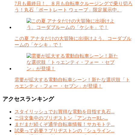
7月も最終日！、８月も自転車クルージングで乗り切ろ
う！丸石「ポートレート ウェーブ」限定展示中。
この夏 アナタだけの大冒険に出掛けよう、コーダブル
ームの「ケシキ」で！
需要が拡大する電動自転車シーン！新たな選択肢「ト
ゥエンティ・フォー ・セブン」が登場！
アクセスランキング
スタイリッシュでお買得な電動を目指す丸石...
ご注文集中のブリヂストン「アンカーRL-...
まだまだ続くぞ通学自転車情報！サカモトテ...
試乗って必要？ブリヂストンの「シュライン...