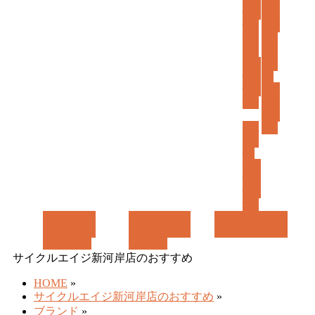
ば
動自
ポー
転
ツバ
す
車
イ
ク
子
キ
乗せ
ッ
自転
ズ/
車
子供
自転
車
パ
ー
ツ/
アク
セサ
リ
ー
ギャラリー
ブランド検索
店舗紹介
SHOP
GALLERY
BRAND
サイクルエイジ新河岸店のおすすめ
HOME
»
サイクルエイジ新河岸店のおすすめ
»
ブランド
»