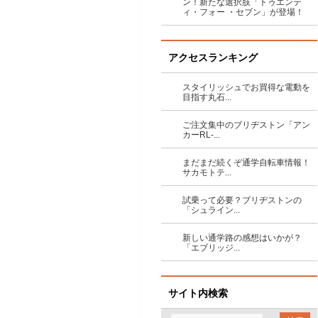
ン！新たな選択肢「トゥエンテ
ィ・フォー ・セブン」が登場！
アクセスランキング
スタイリッシュでお買得な電動を
目指す丸石...
ご注文集中のブリヂストン「アン
カーRL-...
まだまだ続くぞ通学自転車情報！
サカモトテ...
試乗って必要？ブリヂストンの
「シュライン...
新しい通学路の感想はいかが？
「エブリッジ...
サイト内検索