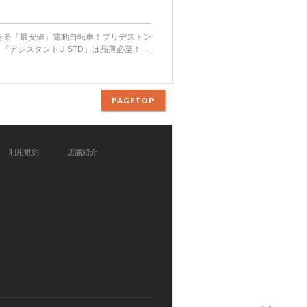
せる「最安値」電動自転車！ブリヂストン
「アシスタントU STD」は品薄必至！
→
PAGETOP
利用規約
店舗紹介