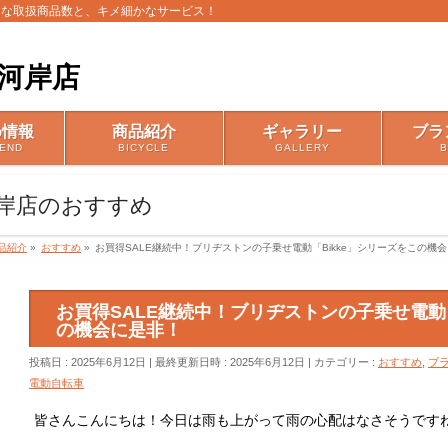
富な取扱商品数と、キメ細かなサービス！
め情報
商品紹介
ギャラリー
ブラ
END
BICYCLE
GALLERY
岸店のおすすめ
品紹介
»
おすすめ
»
お買得SALE継続中！ブリヂストンの子乗せ電動「Bikke」シリーズをこの機
お買得SALE継続中！ブリヂストンの子乗せ電動「
の機会に是非！
投稿日 : 2025年6月12日
最終更新日時 : 2025年6月12日
カテゴリー :
おすすめ
,
ブ
電動自転車
皆さんこんにちは！今日は雨も上がって雨の心配はなさそうですね