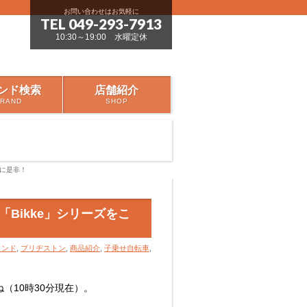
お問い合わせはお気軽に
TEL 049-293-7913
10:30～19:00 水曜定休
ンド検索
店舗紹介
BRAND
SHOP
会に是非！
Bikke」シリーズをこ
ランド
,
ブリヂストン
,
商品紹介
,
子乗せ自転車
,
（10時30分現在）。