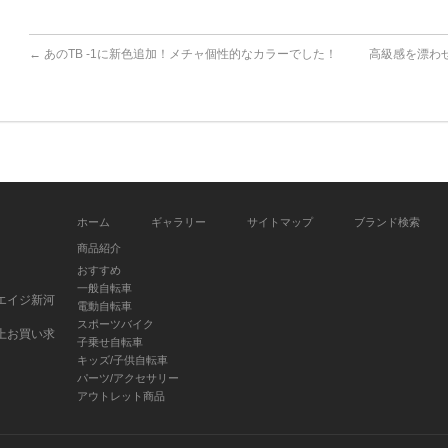
←
あのTB -1に新色追加！メチャ個性的なカラーでした！
高級感を漂わ
ホーム
ギャラリー
サイトマップ
ブランド検索
商品紹介
おすすめ
一般自転車
エイジ新河
電動自転車
スポーツバイク
上お買い求
子乗せ自転車
キッズ/子供自転車
パーツ/アクセサリー
アウトレット商品