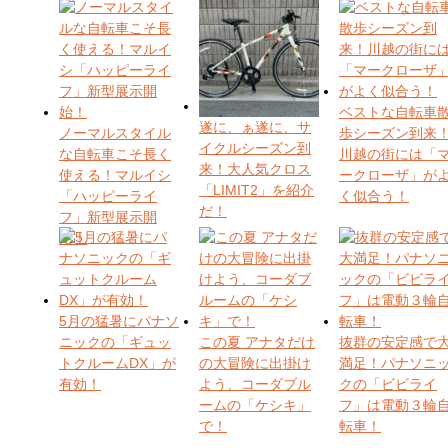
ベストな自転車
遂に、ぁ遂に、サ
ノーマルスタイル
歩シーズン到来
イクルシーズン到
な自転車こそ長く
川越の街には「
来！大人気クロス
使える！マルイシ
ークローザ」が
「LIMIT2」を紹介
「ハッピーライ
く似合う！
だ！
フ」新型展示開
始！
5月の猛暑にパナソ
ニックの「ギュッ
この夏 アナタだけ
抜群の安定感で
トクルームDX」が
の大冒険に出掛け
満足！パナソニ
有効！
よう、コーダブル
クの「ビビライ
ームの「ケシキ」
フ」は電動３輪
で！
転車！