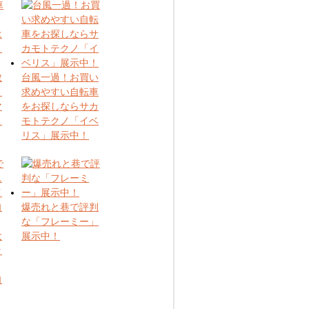
散
台風一過！お買い
！
求めやすい自転車
マ
をお探しならサカ
よ
モトテクノ「イベ
リス」展示中！
爆売れと巷で評判
な「フレーミー」
大
展示中！
ッ
自