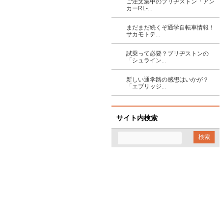
ご注文集中のブリヂストン「アン
カーRL-...
まだまだ続くぞ通学自転車情報！
サカモトテ...
試乗って必要？ブリヂストンの
「シュライン...
新しい通学路の感想はいかが？
「エブリッジ...
サイト内検索