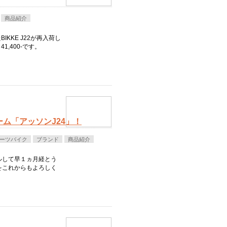
商品紹介
KKE J22が再入荷し
,400-です。
ム「アッソンJ24」！
ーツバイク
ブランド
商品紹介
ルして早１ヵ月経とう
をこれからもよろしく