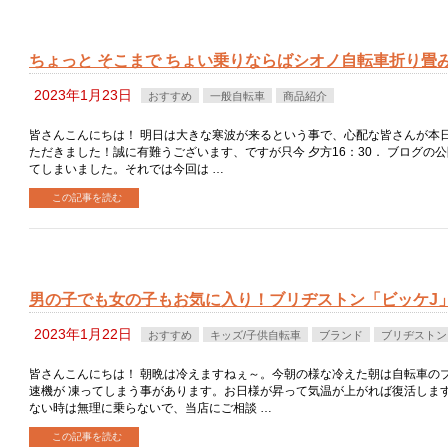
ちょっと そこまで ちょい乗りならばシオノ自転車折り畳
2023年1月23日
おすすめ
一般自転車
商品紹介
皆さんこんにちは！ 明日は大きな寒波が来るという事で、心配な皆さんが本日
ただきました！誠に有難うございます、ですが只今 夕方16：30． ブログの
てしまいました。それでは今回は …
この記事を読む
男の子でも女の子もお気に入り！ブリヂストン「ビッケJ
2023年1月22日
おすすめ
キッズ/子供自転車
ブランド
ブリヂストン
皆さんこんにちは！ 朝晩は冷えますねぇ～。今朝の様な冷えた朝は自転車の
速機が 凍ってしまう事があります。お日様が昇って気温が上がれば復活します
ない時は無理に乗らないで、当店にご相談 …
この記事を読む