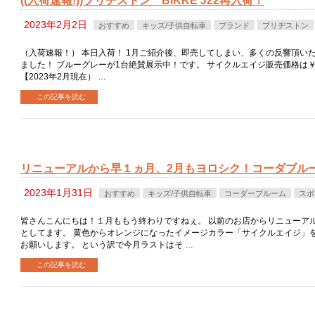
((入荷速報!))ブリヂストン BIKKE J22再入荷！
2023年2月2日
おすすめ
キッズ/子供自転車
ブランド
ブリヂストン
（入荷速報！） 本日入荷！ 1月ご紹介後、即売してしまい、多くの反響頂いたBI
ました！ ブルーグレーが1台絶賛展示中！です。 サイクルエイジ販売価格は￥41
【2023年2月現在） …
この記事を読む
リニューアルから早１ヵ月、2月もヨロシク！コーダブルー
2023年1月31日
おすすめ
キッズ/子供自転車
コーダーブルーム
スポ
皆さんこんにちは！１月ももう終わりですねぇ。 以前のお店からリニューア
としてます。 黄色からオレンジになったイメージカラー「サイクルエイジ」
お願いします。 という訳で今月ラストはそ …
この記事を読む