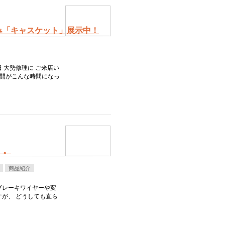
み「キャスケット」展示中！
 大勢修理に ご来店い
公開がこんな時間になっ
」。
商品紹介
ブレーキワイヤーや変
が、 どうしても直ら