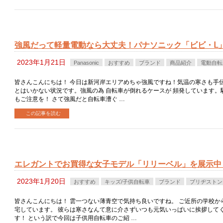
強風だって軽量電動なら大丈夫！パナソニック「ビビ・Ⅼ
2023年1月21日
Panasonic
おすすめ
ブランド
商品紹介
電動自転
皆さんこんにちは！ 今日は新河岸エリアめちゃ強風ですね！気温の寒さも手伝
とはいかない状況です。強風の為 自転車が倒れるケースが 頻発しています。
もご注意を！ さて強風だと自転車漕ぐ …
この記事を読む
エレガントでお買得な女子モデル「リリーベル」を展示中
2023年1月20日
おすすめ
キッズ/子供自転車
ブランド
ブリヂストン
皆さんこんにちは！ 雲一つない薄青空で気持ち良いですね。 ご近所の学校か
宅しています。 彼らは寒さなんて意に介さずいつも元気いっぱいに挨拶して
す！ という訳で今回は子供用自転車のご紹 …