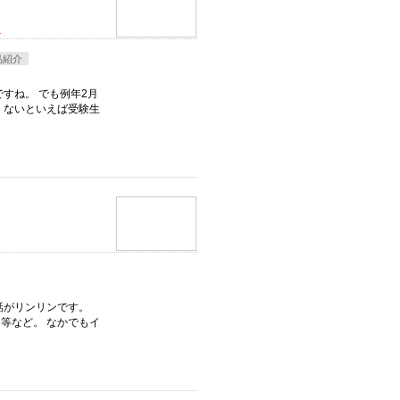
！
品紹介
すね。 でも例年2月
くないといえば受験生
話がリンリンです。
等など。 なかでもイ