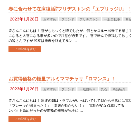
春に合わせて在庫復活⁉ブリヂストンの「エブリッジU」
2023年1月28日
おすすめ
ブランド
ブリヂストン
一般自転車
商
皆さんこんにちは！ 雪がちらつくと噂でしたが、何とかスルー出来てる感じで
になると大雪になる事が多いので注意が必要です。 雪で転んで怪我して欲し
の皆さんですが 私立は発表を終えてルン …
この記事を読む
お買得価格の軽量アルミママチャリ「ロマンス」！
2023年1月26日
おすすめ
ブランド
一般自転車
丸石
商品紹介
皆さんこんにちは！ 寒波の朝はトラブルがいっぱいでして朝から当店には電
「ブレーキが固まった！」「変速が動かない！」「電動が変な点滅してる！」
ンパクト高めだったのが前輪の車軸が完全に …
この記事を読む