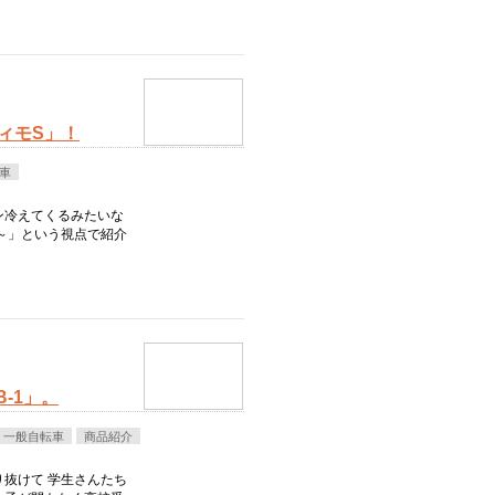
ィモS」！
車
ン冷えてくるみたいな
～」という視点で紹介
-1」。
一般自転車
商品紹介
抜けて 学生さんたち