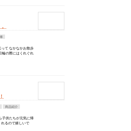
」。
車
って なかなかお散歩
駐輪の際にはくれぐれ
！
商品紹介
ら子供たちが元気に帰
くれるので嬉しいで