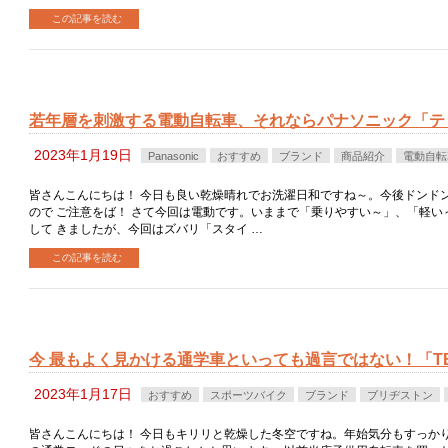
この記事を読む
若年層を刺激する電動自転車、それならパナソニック「テ
2023年1月19日
Panasonic
おすすめ
ブランド
商品紹介
電動自転
皆さんこんにちは！ 今日も良い乾燥晴れでお洗濯日和ですね～。今後ドンド
ので ご注意をば！ さて今回は電動です。いままで「乗りやすい～」、「軽い
して きましたが、今回はズバリ「スタイ …
この記事を読む
今 最もよく見かける通学車といっても過言ではない！「TB
2023年1月17日
おすすめ
スポーツバイク
ブランド
ブリヂストン
皆さんこんにちは！ 今日もキリリと乾燥した冬空ですね。年始気分もすっかり