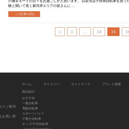
の通常モードの日々をお過ごしかと思います。 以前当店子供用自転車を買っ
験と聞いて長く新河岸エリアの皆さんに …
この記事を読む
«
1
…
14
15
1
ホーム
ギャラリー
サイトマップ
ブランド検索
商品紹介
おすすめ
一般自転車
エイジ新河
電動自転車
スポーツバイク
上お買い求
子乗せ自転車
キッズ/子供自転車
パーツ/アクセサリー