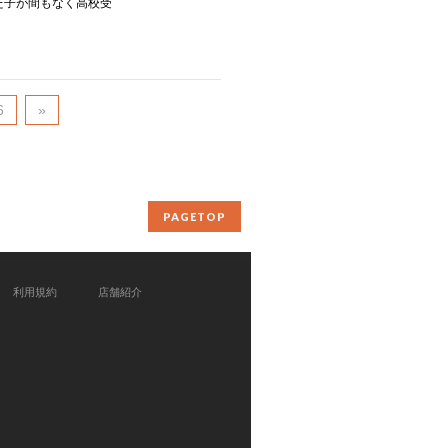
た子が間もなく高校受
6
»
PAGETOP
利用規約
店舗紹介