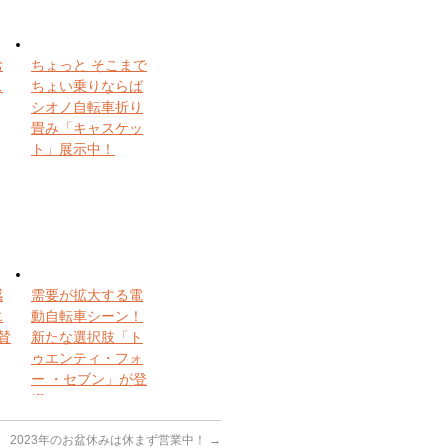
お
ちょっと そこまで
ス
ちょい乗りならば
シオノ自転車折り
畳み「キャスケッ
ト」展示中！
感
需要が拡大する電
エ
動自転車シーン！
賛
新たな選択肢「ト
ゥエンティ・フォ
ー ・セブン」が登
場！
2023年のお盆休みは休まず営業中！
→