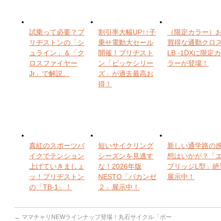
試乗って必要？ブ
割引率大幅UP↑↑子
（限定カラー）
リヂストンの「シ
乗せ電動大セール
買得な通勤クロ
ュライン」＆「ク
開催！ブリヂスト
LB -1DXに限定カ
ロスファイヤー
ン「ビッケシリー
ラーが登場！
Jr」で解説。
ズ」が過去最高お
得！
真紅のスポーツバ
短いサイクリング
新しい通学路の
イクでテンション
シーズンを見逃す
想はいかが？「
上げていきましょ
な！2026年版
ブリッジL型」絶
ッ！ブリヂストン
NESTO「バカンゼ
展示中！
の「TB-1」！
２」展示中！
←
ママチャリNEWラインナップ登場！丸石サイクル「ポー