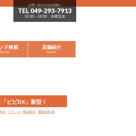
お問い合わせはお気軽に
TEL 049-293-7913
10:30～19:00 水曜定休
ンド検索
店舗紹介
BRAND
SHOP
「ビビDX」新型！
すめ
,
ブランド
,
商品紹介
,
電動自転車