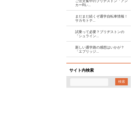
ご注文集中のブリヂストン「アン
カーRL-...
まだまだ続くぞ通学自転車情報！
サカモトテ...
試乗って必要？ブリヂストンの
「シュライン...
新しい通学路の感想はいかが？
「エブリッジ...
サイト内検索