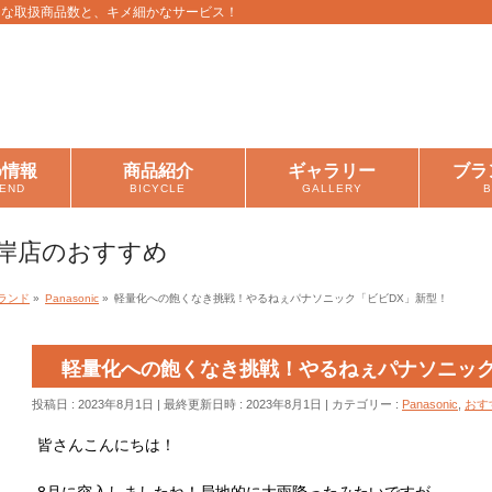
富な取扱商品数と、キメ細かなサービス！
め情報
商品紹介
ギャラリー
ブラ
END
BICYCLE
GALLERY
岸店のおすすめ
ランド
»
Panasonic
»
軽量化への飽くなき挑戦！やるねぇパナソニック「ビビDX」新型！
軽量化への飽くなき挑戦！やるねぇパナソニック
投稿日 : 2023年8月1日
最終更新日時 : 2023年8月1日
カテゴリー :
Panasonic
,
おす
皆さんこんにちは！
8月に突入しましたね！局地的に大雨降ったみたいですが、