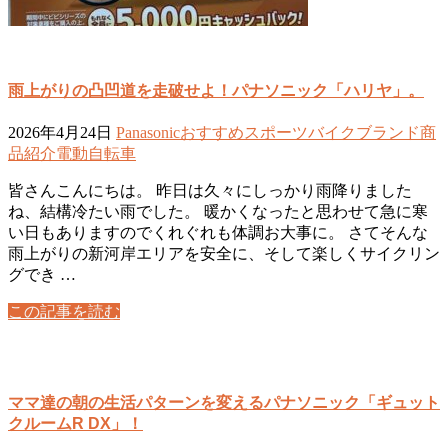
雨上がりの凸凹道を走破せよ！パナソニック「ハリヤ」。
2026年4月24日
Panasonic
おすすめ
スポーツバイク
ブランド
商
品紹介
電動自転車
皆さんこんにちは。 昨日は久々にしっかり雨降りました
ね、結構冷たい雨でした。 暖かくなったと思わせて急に寒
い日もありますのでくれぐれも体調お大事に。 さてそんな
雨上がりの新河岸エリアを安全に、そして楽しくサイクリン
グでき …
この記事を読む
ママ達の朝の生活パターンを変えるパナソニック「ギュット
クルームR DX」！