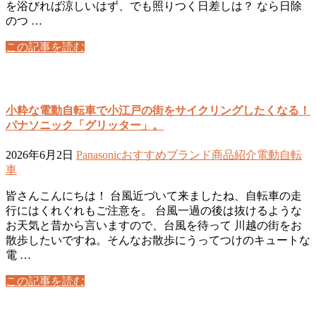
を浴びれば涼しいはず、でも照りつく日差しは？ なら日除
のつ …
この記事を読む
小粋な電動自転車で小江戸の街をサイクリングしたくなる！
パナソニック「グリッター」。
2026年6月2日
Panasonic
おすすめ
ブランド
商品紹介
電動自転
車
皆さんこんにちは！ 台風近づいて来ましたね、自転車の走
行にはくれぐれもご注意を。 台風一過の後は抜けるような
お天気と昔から言いますので、台風を待って 川越の街をお
散歩したいですね。そんなお散歩にうってつけのキュートな
電 …
この記事を読む