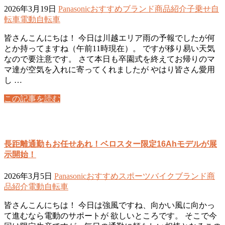
2026年3月19日
Panasonic
おすすめ
ブランド
商品紹介
子乗せ自
転車
電動自転車
皆さんこんにちは！ 今日は川越エリア雨の予報でしたが何
とか持ってますね（午前11時現在）。 ですが移り易い天気
なので要注意です。 さて本日も卒園式を終えてお帰りのマ
マ達が空気を入れに寄ってくれましたが やはり皆さん愛用
し …
この記事を読む
長距離通勤もお任せあれ！ベロスター限定16Ahモデルが展
示開始！
2026年3月5日
Panasonic
おすすめ
スポーツバイク
ブランド
商
品紹介
電動自転車
皆さんこんにちは！ 今日は強風ですね、向かい風に向かっ
て進むなら電動のサポートが 欲しいところです。 そこで今