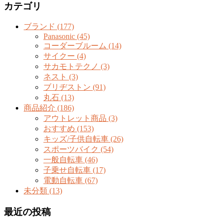
カテゴリ
ブランド (177)
Panasonic (45)
コーダーブルーム (14)
サイクー (4)
サカモトテクノ (3)
ネスト (3)
ブリヂストン (91)
丸石 (13)
商品紹介 (186)
アウトレット商品 (3)
おすすめ (153)
キッズ/子供自転車 (26)
スポーツバイク (54)
一般自転車 (46)
子乗せ自転車 (17)
電動自転車 (67)
未分類 (13)
最近の投稿