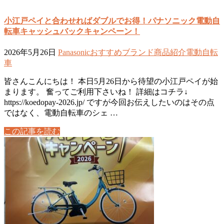
小江戸ペイと合わせればダブルでお得！パナソニック電動自
転車キャッシュバックキャンペーン！
2026年5月26日
Panasonic
おすすめ
ブランド
商品紹介
電動自転
車
皆さんこんにちは！ 本日5月26日から待望の小江戸ペイが始
まります。 奮ってご利用下さいね！ 詳細はコチラ↓
https://koedopay-2026.jp/ ですが今回お伝えしたいのはその点
ではなく、電動自転車のシェ …
この記事を読む