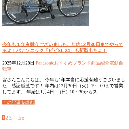
今年も１年有難うございました、年内12月30日までやって
るよ！パナソニック「ビビSL 24」も新型出たよ！
2025年12月28日
Panasonic
おすすめ
ブランド
商品紹介
電動自
転車
皆さんこんにちは。 今年も1年本当に応援有難うございまし
た、感謝感激です！ 年内は12月30日（火）19：00まで営業
してます。 年始は1月4日 (日) 10：30からス …
この記事を読む
1
2
3
…
5
»