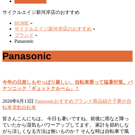
店舗紹介
SHOP
サイクルエイジ新河岸店のおすすめ
HOME
»
サイクルエイジ新河岸店のおすすめ
»
ブランド
»
Panasonic
Panasonic
今年の日差しもやっぱり厳しい、自転車乗って猛暑対策。パ
ナソニック「ギュットクルーム」！
2026年6月13日
Panasonic
おすすめ
ブランド
商品紹介
子乗せ自
転車
電動自転車
皆さんこんにちは。 今日も暑いですね。前後に雨など降っ
ていたから湿気もパワーアップしてます。 家計を節約しな
がら涼しくなる方法は無いものか？ そんな時は自転車で風