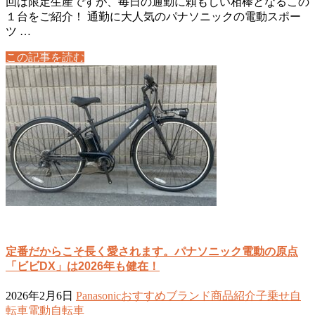
回は限定生産ですが、毎日の通勤に頼もしい相棒となるこの
１台をご紹介！ 通勤に大人気のパナソニックの電動スポー
ツ …
この記事を読む
定番だからこそ長く愛されます。パナソニック電動の原点
「ビビDX」は2026年も健在！
2026年2月6日
Panasonic
おすすめ
ブランド
商品紹介
子乗せ自
転車
電動自転車