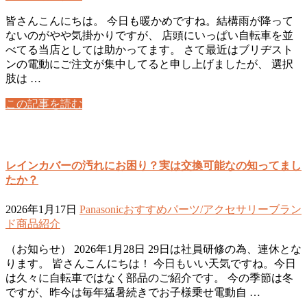
皆さんこんにちは。 今日も暖かめですね。結構雨が降って
ないのがやや気掛かりですが、 店頭にいっぱい自転車を並
べてる当店としては助かってます。 さて最近はブリヂスト
ンの電動にご注文が集中してると申し上げましたが、 選択
肢は …
この記事を読む
レインカバーの汚れにお困り？実は交換可能なの知ってまし
たか？
2026年1月17日
Panasonic
おすすめ
パーツ/アクセサリー
ブラン
ド
商品紹介
（お知らせ） 2026年1月28日 29日は社員研修の為、連休とな
ります。 皆さんこんにちは！ 今日もいい天気ですね。今日
は久々に自転車ではなく部品のご紹介です。 今の季節は冬
ですが、昨今は毎年猛暑続きでお子様乗せ電動自 …