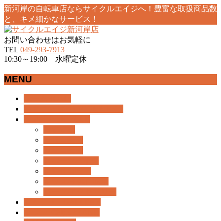
新河岸の自転車店ならサイクルエイジへ！豊富な取扱商品数
と、キメ細かなサービス！
お問い合わせはお気軽に
TEL
049-293-7913
10:30～19:00 水曜定休
MENU
メ
ホーム
HOME
ニ
おすすめ情報
RECOMMEND
ュ
商品紹介
BICYCLE
ー
おすすめ
を
一般自転車
飛
電動自転車
ば
スポーツバイク
す
子乗せ自転車
キッズ/子供自転車
パーツ/アクセサリー
ギャラリー
GALLERY
ブランド検索
BRAND